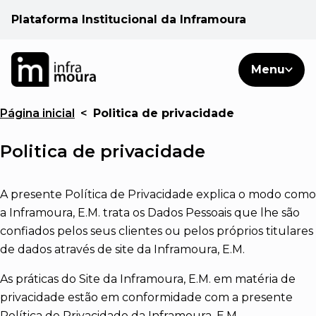
Plataforma Institucional da Inframoura
PT
PT
Pesquisar
Menu
EN
Página inicial
<
Politica de privacidade
Áreas de atuação
Politica de privacidade
Cliente
A presente Política de Privacidade explica o modo como
Consulte
a Inframoura, E.M. trata os Dados Pessoais que lhe são
confiados pelos seus clientes ou pelos próprios titulares
Notícias
de dados através de site da Inframoura, E.M.
As práticas do Site da Inframoura, E.M. em matéria de
privacidade estão em conformidade com a presente
Política de Privacidade da Inframoura, E.M.