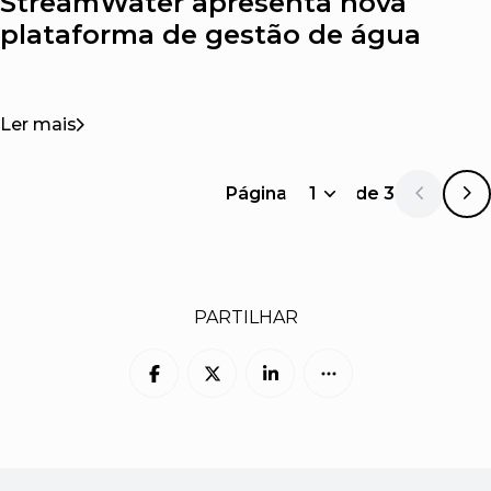
StreamWater apresenta nova
plataforma de gestão de água
Ler mais
Página
1
de
3
1
PARTILHAR