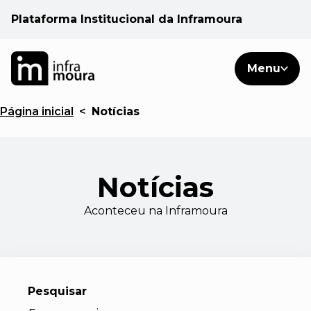
Plataforma Institucional da Inframoura
PT
PT
Pesquisar
Menu
EN
Página inicial
<
Notícias
Áreas de atuação
Cliente
Notícias
Consulte
Aconteceu na Inframoura
Notícias
Pesquisar