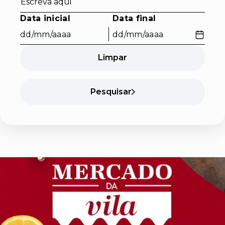
Formato dd/mm/aaaa. Prima Tab para entrar no calendário e Escap
Formato dd/mm/aaaa. Prima Tab para 
Data inicial
Data final
Limpar
Pesquisar