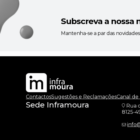
Subscreva a nossa 
Mantenha-se a par das novidades
Contactos
Sugestões e Reclamações
Canal de
Sede Inframoura
Rua d
8125-4
info