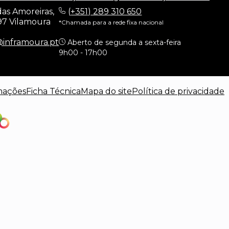
as Amoreiras,
(
+351) 289 310 650
97 Vilamoura
*Chamada para a rede fixa nacional
@inframoura.pt
Aberto de segunda a sexta-feira
9h00 - 17h00
mações
Ficha Técnica
Mapa do site
Política de privacidade