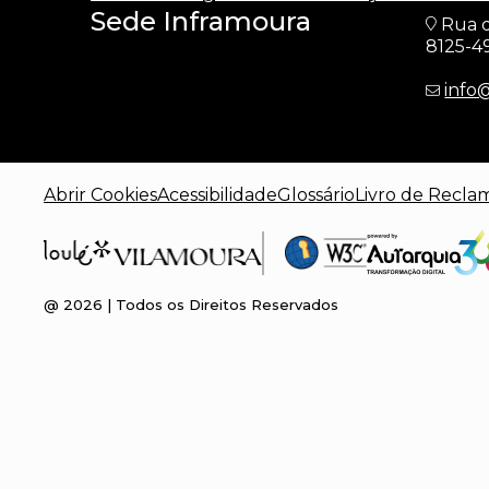
Sede Inframoura
Rua d
8125-4
info
Abrir Cookies
Acessibilidade
Glossário
Livro de Recla
@
2026
| Todos os Direitos Reservados