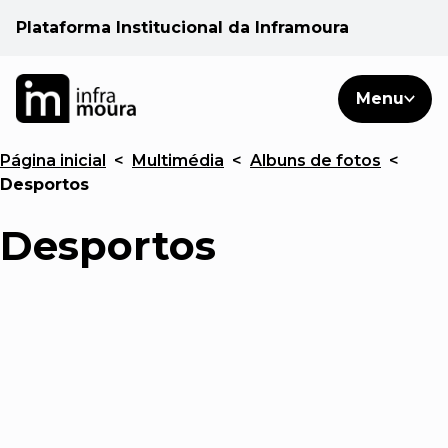
Plataforma Institucional da Inframoura
PT
PT
Pesquisar
Menu
EN
Página inicial
<
Multimédia
<
Albuns de fotos
<
Áreas de atuação
Desportos
Cliente
Desportos
Consulte
Notícias