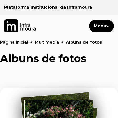
Plataforma Institucional da Inframoura
PT
PT
Pesquisar
Menu
EN
Página inicial
<
Multimédia
<
Albuns de fotos
Áreas de atuação
Albuns de fotos
Cliente
Consulte
Notícias