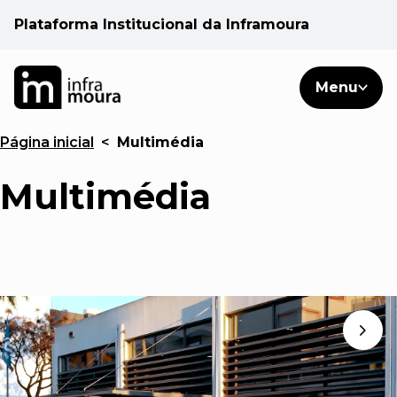
Plataforma Institucional da Inframoura
PT
PT
Pesquisar
Menu
EN
Página inicial
<
Multimédia
Áreas de atuação
Multimédia
Cliente
Consulte
Notícias