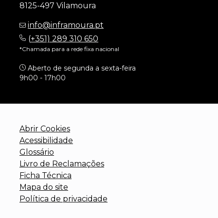
8125-497 Vilamoura
info@inframoura.pt
(
+351) 289 310 650
*Chamada para a rede fixa nacional
Aberto de segunda a sexta-feira
9h00 - 17h00
Abrir Cookies
Acessibilidade
Glossário
Livro de Reclamações
Ficha Técnica
Mapa do site
Política de privacidade