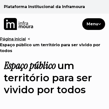
Plataforma Institucional da Inframoura
PT
PT
Pesquisar
Menu
EN
Página inicial
<
Áreas de atuação
Espaço público um território para ser vivido por
todos
Cliente
Espaço público
um
Consulte
território para ser
Notícias
vivido por todos