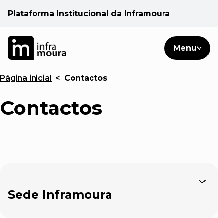
Plataforma Institucional da Inframoura
PT
PT
Pesquisar
Menu
EN
Página inicial
<
Contactos
Áreas de atuação
Contactos
Cliente
Consulte
Notícias
Expandir
Sede Inframoura