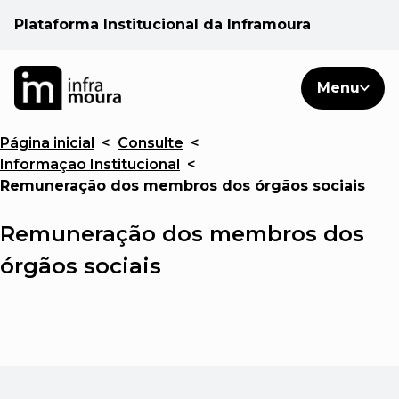
Plataforma Institucional da Inframoura
PT
PT
Pesquisar
Menu
EN
Página inicial
<
Consulte
<
Áreas de atuação
Informação Institucional
<
Remuneração dos membros dos órgãos sociais
Cliente
Remuneração dos membros dos
Consulte
órgãos sociais
Notícias