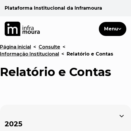
Plataforma Institucional da Inframoura
PT
PT
Pesquisar
Menu
EN
Página inicial
<
Consulte
<
Áreas de atuação
Informação Institucional
<
Relatório e Contas
Cliente
Relatório e Contas
Consulte
Notícias
Expandir
2025