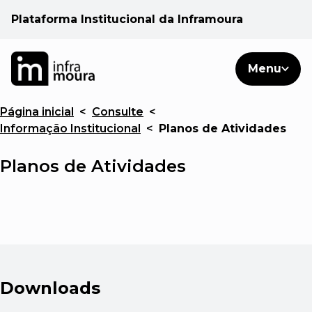
Plataforma Institucional da Inframoura
PT
PT
Pesquisar
Menu
EN
Página inicial
<
Consulte
<
Áreas de atuação
Informação Institucional
<
Planos de Atividades
Cliente
Planos de Atividades
Consulte
Notícias
Downloads