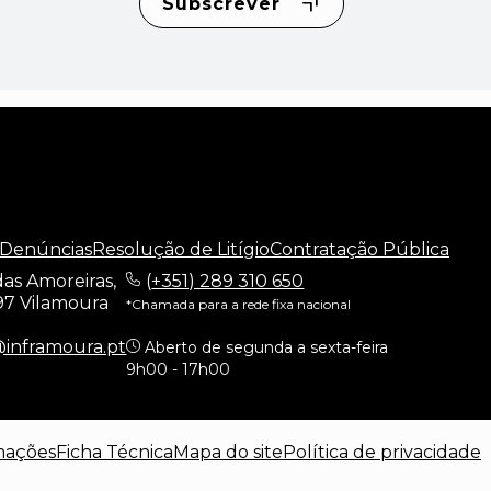
Subscrever
 Denúncias
Resolução de Litígio
Contratação Pública
as Amoreiras,
(
+351) 289 310 650
97 Vilamoura
*Chamada para a rede fixa nacional
@inframoura.pt
Aberto de segunda a sexta-feira
9h00 - 17h00
mações
Ficha Técnica
Mapa do site
Política de privacidade