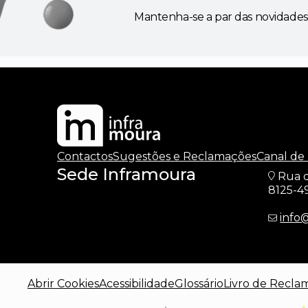
Mantenha-se a par das novidades
Contactos
Sugestões e Reclamações
Canal de
Sede Inframoura
Rua d
8125-4
info
Abrir Cookies
Acessibilidade
Glossário
Livro de Recla