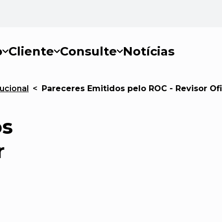
o
Cliente
Consulte
Notícias
ucional
<
Pareceres Emitidos pelo ROC - Revisor Ofi
os
r