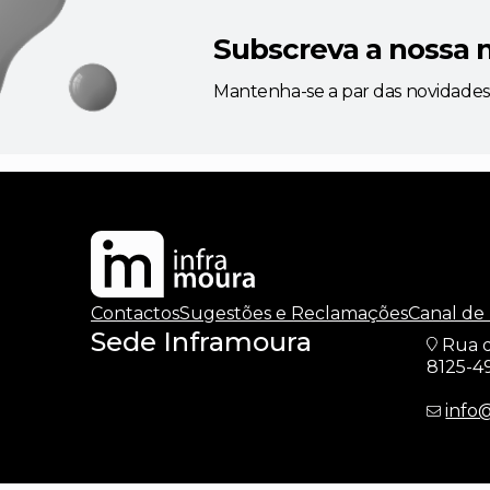
Subscreva a nossa 
Mantenha-se a par das novidades
Contactos
Sugestões e Reclamações
Canal de
Sede Inframoura
Rua d
8125-4
info