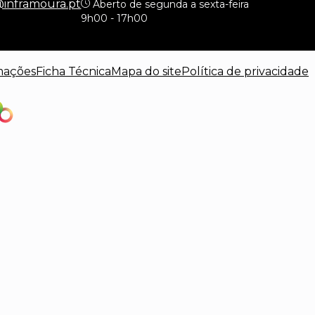
@inframoura.pt
Aberto de segunda a sexta-feira
9h00 - 17h00
mações
Ficha Técnica
Mapa do site
Política de privacidade