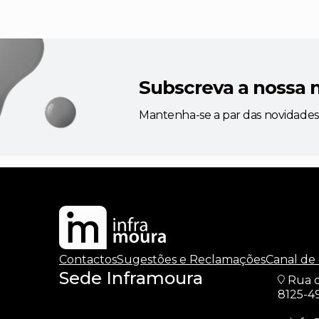
Subscreva a nossa 
Mantenha-se a par das novidades
Contactos
Sugestões e Reclamações
Canal de
Sede Inframoura
Rua d
8125-4