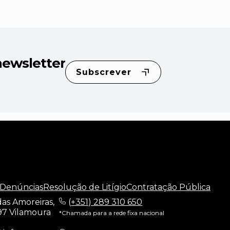
newsletter
Subscrever
 Denúncias
Resolução de Litígio
Contratação Pública
as Amoreiras,
(
+351) 289 310 650
97 Vilamoura
*Chamada para a rede fixa nacional