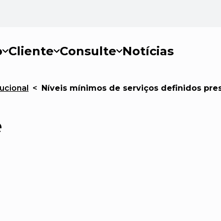
o
Cliente
Consulte
Notícias
ucional
<
Níveis mínimos de serviços definidos pres
e