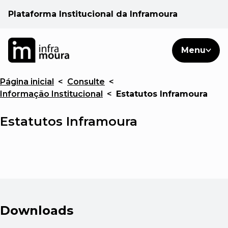
Plataforma Institucional da Inframoura
PT
PT
Pesquisar
Menu
EN
Página inicial
<
Consulte
<
Áreas de atuação
Informação Institucional
<
Estatutos Inframoura
Cliente
Estatutos Inframoura
Consulte
Notícias
Downloads