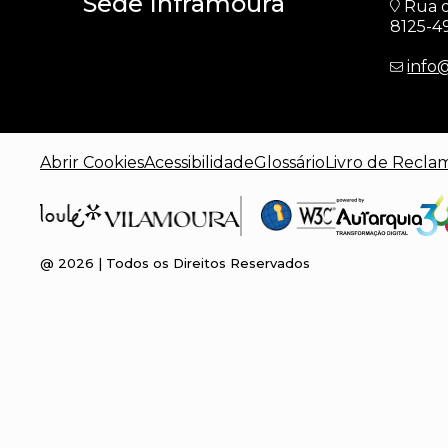
Sede Inframoura
Rua d
8125-4
info
Abrir Cookies
Acessibilidade
Glossário
Livro de Recla
@
2026
| Todos os Direitos Reservados