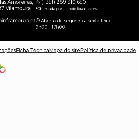
as Amoreiras,
(
+351) 289 310 650
97 Vilamoura
*Chamada para a rede fixa nacional
@inframoura.pt
Aberto de segunda a sexta-feira
9h00 - 17h00
mações
Ficha Técnica
Mapa do site
Política de privacidade