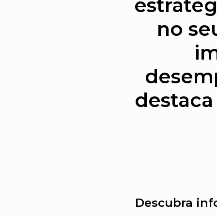
estratég
no se
im
desemp
destaca
Descubra inf