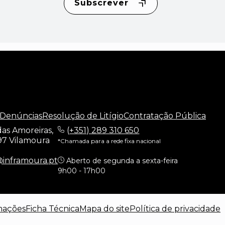
Subscrever
 Denúncias
Resolução de Litígio
Contratação Pública
as Amoreiras,
(
+351) 289 310 650
97 Vilamoura
*Chamada para a rede fixa nacional
@inframoura.pt
Aberto de segunda a sexta-feira
9h00 - 17h00
mações
Ficha Técnica
Mapa do site
Política de privacidade