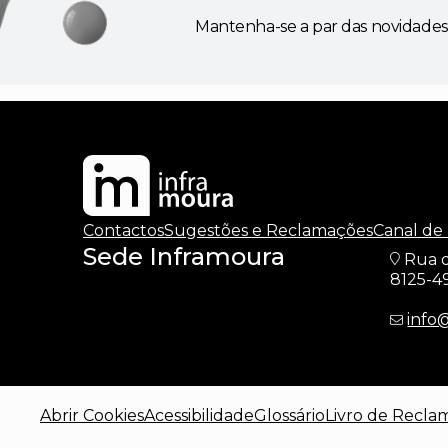
Mantenha-se a par das novidades
Contactos
Sugestões e Reclamações
Canal de
Sede Inframoura
Rua d
8125-4
info
Abrir Cookies
Acessibilidade
Glossário
Livro de Recla