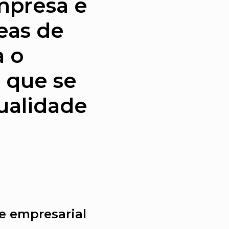
Empresa e
eas de
a o
 que se
ualidade
e empresarial