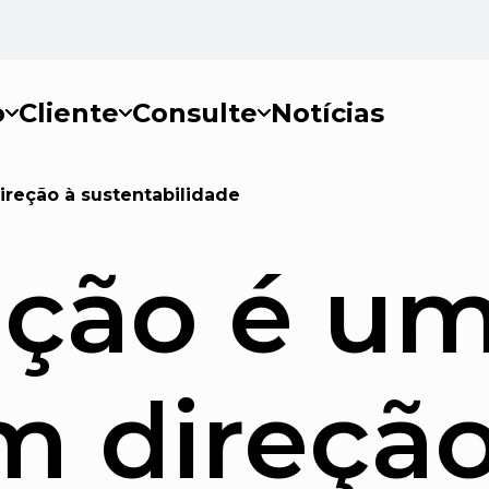
o
Cliente
Consulte
Notícias
reção à sustentabilidade
ação é um
m direção