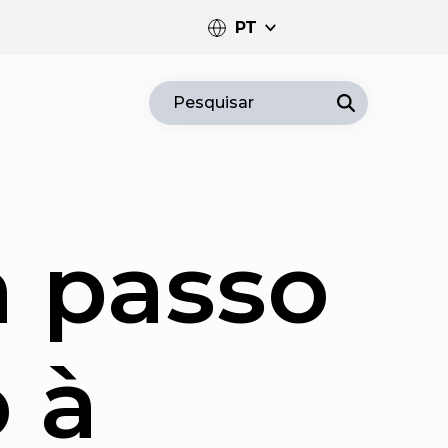
PT
PT
Pesquisar
EN
 passo
 à