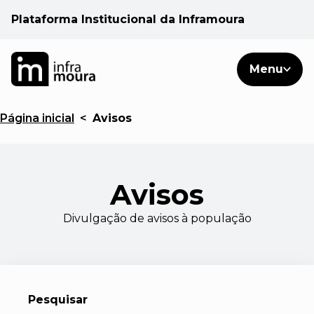
Plataforma Institucional da Inframoura
PT
PT
Pesquisar
Menu
EN
Áreas de atuação
Página inicial
<
Avisos
Cliente
Avisos
Consulte
Divulgação de avisos à população
Notícias
Pesquisar