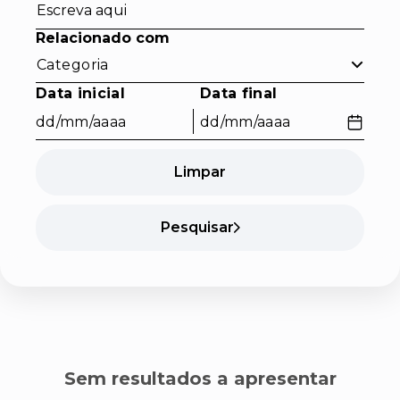
Relacionado com
Categoria
Formato dd/mm/aaaa. Prima Tab para entrar no calendário e Escap
Formato dd/mm/aaaa. Prima Tab para 
Data inicial
Data final
Limpar
Pesquisar
Sem resultados a apresentar