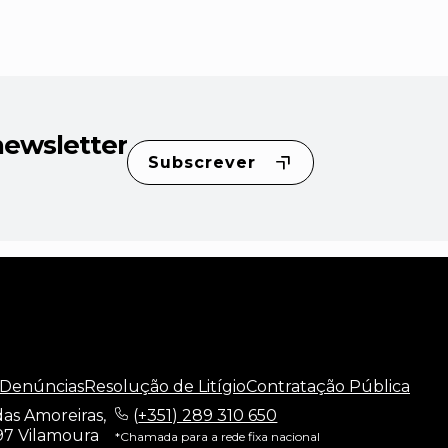
newsletter
Subscrever
 Denúncias
Resolução de Litígio
Contratação Pública
as Amoreiras,
(
+351) 289 310 650
97 Vilamoura
*Chamada para a rede fixa nacional