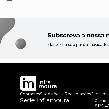
Subscreva a nossa 
Mantenha-se a par das novidades
Contactos
Sugestões e Reclamações
Canal de
Sede Inframoura
Rua d
8125-4