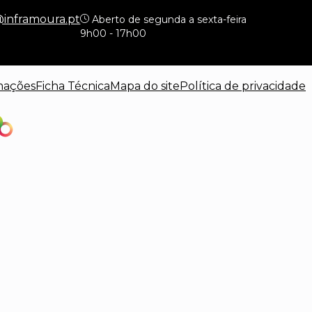
@inframoura.pt
Aberto de segunda a sexta-feira
9h00 - 17h00
mações
Ficha Técnica
Mapa do site
Política de privacidade