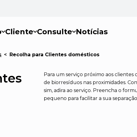
o
Cliente
Consulte
Notícias
s
<
Recolha para Clientes domésticos
ntes
Para um serviço próximo aos clientes
de biorresíduos nas proximidades. Con
sim, adira ao serviço. Preencha o for
pequeno para facilitar a sua separaçã