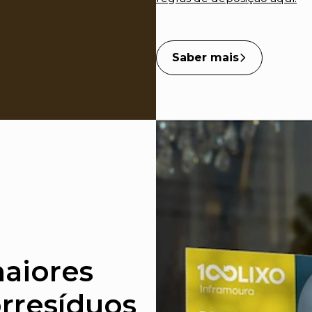
Saber mais
A sustentabilida
maiores
rresíduos