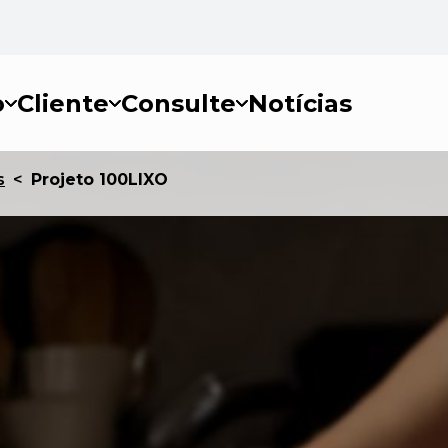
o
Cliente
Consulte
Notícias
s
<
Projeto 100LIXO