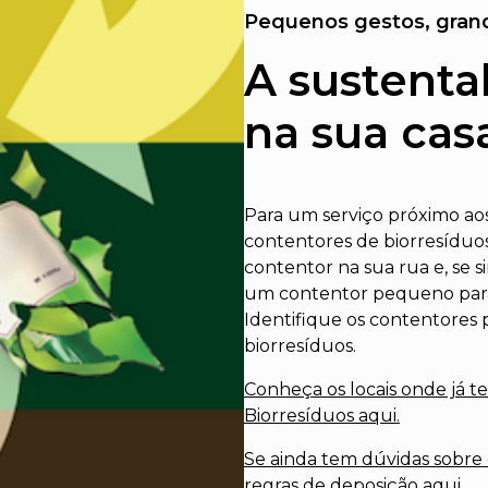
Pequenos gestos, gran
A sustent
na sua cas
Para um serviço próximo aos
contentores de biorresíduo
contentor na sua rua e, se 
um contentor pequeno para f
Identifique os contentores 
biorresíduos.
Conheça os locais onde já t
Biorresíduos aqui
.
Se ainda tem dúvidas sobre
regras de deposição aqui.