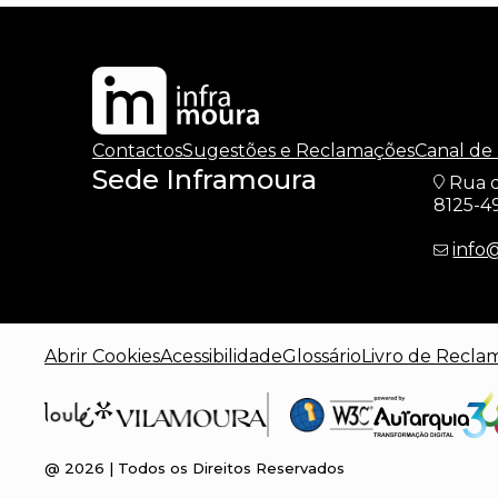
Contactos
Sugestões e Reclamações
Canal de
Sede Inframoura
Rua d
8125-4
info
Abrir Cookies
Acessibilidade
Glossário
Livro de Recla
@
2026
| Todos os Direitos Reservados