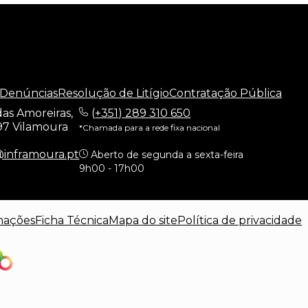
 Denúncias
Resolução de Litígio
Contratação Pública
as Amoreiras,
(
+351) 289 310 650
97 Vilamoura
*Chamada para a rede fixa nacional
@inframoura.pt
Aberto de segunda a sexta-feira
9h00 - 17h00
mações
Ficha Técnica
Mapa do site
Política de privacidade