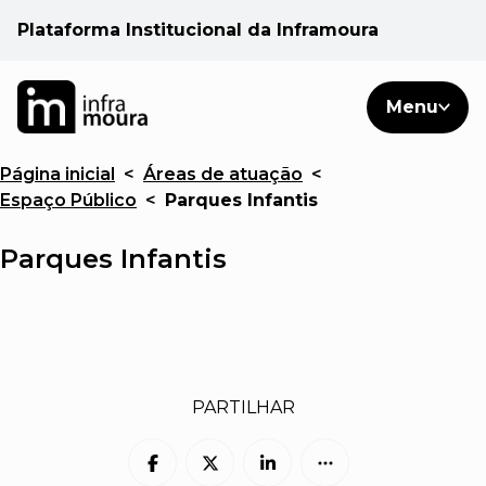
Plataforma Institucional da Inframoura
PT
PT
Pesquisar
Menu
EN
Página inicial
<
Áreas de atuação
<
Áreas de atuação
Espaço Público
<
Parques Infantis
Cliente
Parques Infantis
Consulte
Notícias
PARTILHAR