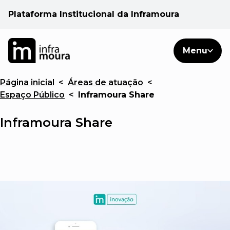
Plataforma Institucional da Inframoura
PT
PT
Pesquisar
Menu
EN
Página inicial
<
Áreas de atuação
<
Áreas de atuação
Espaço Público
<
Inframoura Share
Cliente
Inframoura Share
Consulte
Notícias