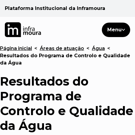
Plataforma Institucional da Inframoura
PT
PT
Pesquisar
Menu
EN
Página inicial
<
Áreas de atuação
<
Água
<
Áreas de atuação
Resultados do Programa de Controlo e Qualidade
da Água
Cliente
Resultados do
Consulte
Programa de
Controlo e Qualidade
Notícias
da Água