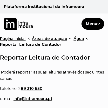
Plataforma Institucional da Inframoura
PT
PT
Pesquisar
Menu
EN
Página inicial
<
Áreas de atuação
<
Água
<
Áreas de atuação
Reportar Leitura de Contador
Cliente
Reportar Leitura de Contador
Consulte
Poderá reportar as suas leituras através dos seguintes
canais:
Notícias
telefone: 2
89 310 650
e-mail:
info@inframoura.pt